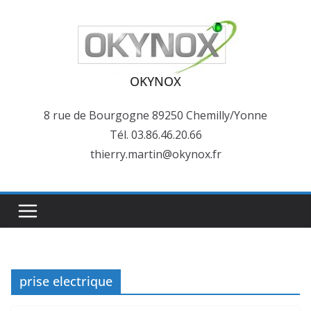
Passer
au
contenu
OKYNOX
8 rue de Bourgogne 89250 Chemilly/Yonne
Tél. 03.86.46.20.66
thierry.martin@okynox.fr
prise electrique