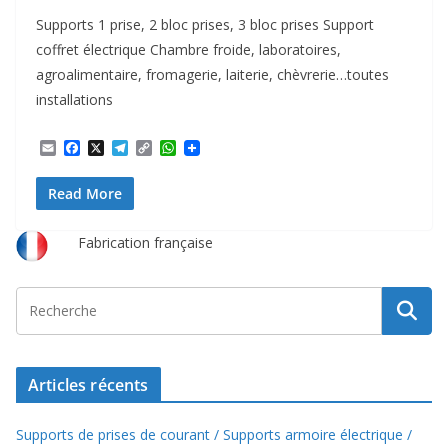
Supports 1 prise, 2 bloc prises, 3 bloc prises Support
coffret électrique Chambre froide, laboratoires,
agroalimentaire, fromagerie, laiterie, chèvrerie…toutes
installations
E
F
X
T
C
W
m
a
e
o
h
a
c
l
p
a
Read More
i
e
e
y
t
l
b
g
L
s
o
r
i
A
o
a
n
p
Fabrication française
k
m
k
p
Articles récents
Supports de prises de courant / Supports armoire électrique /