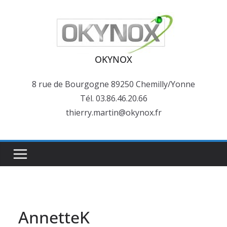
Passer
au
contenu
OKYNOX
8 rue de Bourgogne 89250 Chemilly/Yonne
Tél. 03.86.46.20.66
thierry.martin@okynox.fr
AnnetteK