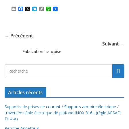
E
F
X
T
C
W
m
a
e
o
h
a
c
l
p
a
i
e
e
y
t
l
b
g
L
s
o
r
i
A
← Précédent
o
a
n
p
k
m
k
p
Suivant →
Fabrication française
Articles récents
Supports de prises de courant / Supports armoire électrique /
traversée câble électrique de plafond INOX 316L (règle APSAD
D14-A)
Péniche Annette K