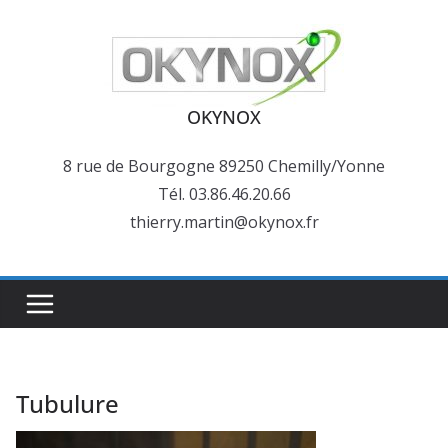
Passer
au
contenu
OKYNOX
8 rue de Bourgogne 89250 Chemilly/Yonne
Tél. 03.86.46.20.66
thierry.martin@okynox.fr
Tubulure