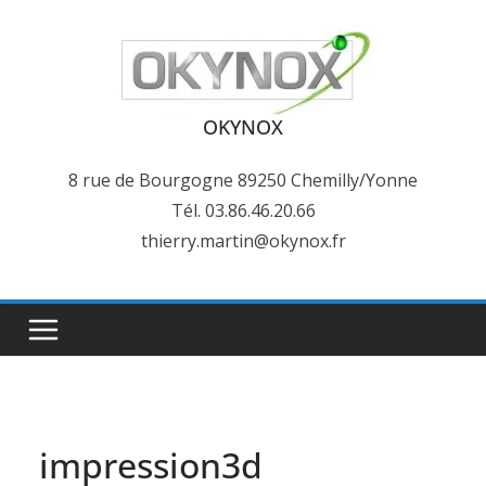
Passer
au
contenu
OKYNOX
8 rue de Bourgogne 89250 Chemilly/Yonne
Tél. 03.86.46.20.66
thierry.martin@okynox.fr
impression3d