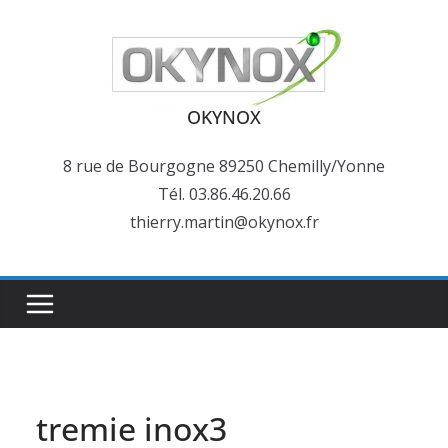
Passer
au
contenu
OKYNOX
8 rue de Bourgogne 89250 Chemilly/Yonne
Tél. 03.86.46.20.66
thierry.martin@okynox.fr
tremie inox3