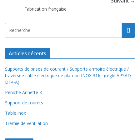
Suivant →
o
a
n
p
k
m
k
p
Fabrication française
Articles récents
Supports de prises de courant / Supports armoire électrique /
traversée câble électrique de plafond INOX 316L (règle APSAD
D14-A)
Péniche Annette K
Support de tourets
Table inox
Trémie de ventilation