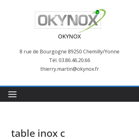
Passer
au
contenu
OKYNOX
8 rue de Bourgogne 89250 Chemilly/Yonne
Tél. 03.86.46.20.66
thierry.martin@okynox.fr
table inox c