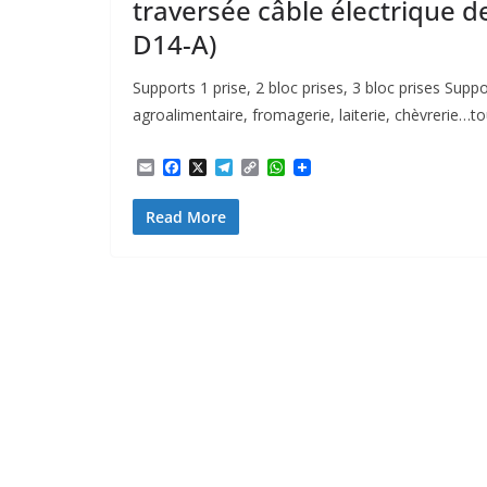
traversée câble électrique 
D14-A)
Supports 1 prise, 2 bloc prises, 3 bloc prises Supp
agroalimentaire, fromagerie, laiterie, chèvrerie…to
E
F
X
T
C
W
m
a
e
o
h
a
c
l
p
a
Read More
i
e
e
y
t
l
b
g
L
s
o
r
i
A
o
a
n
p
k
m
k
p