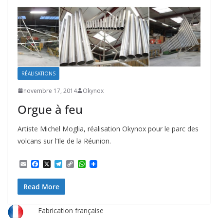
RÉALISATIONS
novembre 17, 2014
Okynox
Orgue à feu
Artiste Michel Moglia, réalisation Okynox pour le parc des
volcans sur l’Ile de la Réunion.
E
F
X
T
C
W
m
a
e
o
h
a
c
l
p
a
Read More
i
e
e
y
t
l
b
g
L
s
o
r
i
A
o
a
n
p
Fabrication française