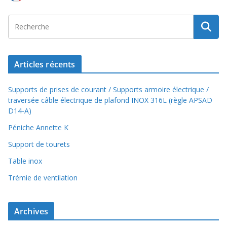
k
m
k
p
Articles récents
Supports de prises de courant / Supports armoire électrique /
traversée câble électrique de plafond INOX 316L (règle APSAD
D14-A)
Péniche Annette K
Support de tourets
Table inox
Trémie de ventilation
Archives