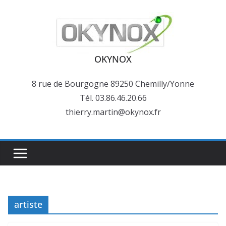
Passer
au
contenu
OKYNOX
8 rue de Bourgogne 89250 Chemilly/Yonne
Tél. 03.86.46.20.66
thierry.martin@okynox.fr
artiste