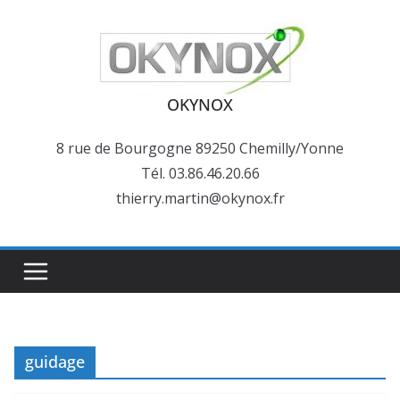
Passer
au
contenu
OKYNOX
8 rue de Bourgogne 89250 Chemilly/Yonne
Tél. 03.86.46.20.66
thierry.martin@okynox.fr
guidage