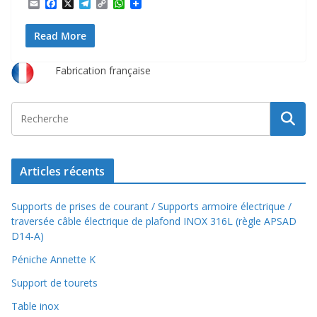
E
F
X
T
C
W
m
a
e
o
h
a
c
l
p
a
Read More
i
e
e
y
t
l
b
g
L
s
o
r
i
A
o
a
n
p
Fabrication française
k
m
k
p
Articles récents
Supports de prises de courant / Supports armoire électrique /
traversée câble électrique de plafond INOX 316L (règle APSAD
D14-A)
Péniche Annette K
Support de tourets
Table inox