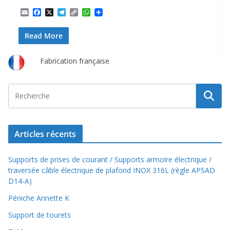
E
F
X
T
C
W
m
a
e
o
h
a
c
l
p
a
Read More
i
e
e
y
t
l
b
g
L
s
o
r
i
A
o
a
n
p
Fabrication française
k
m
k
p
Articles récents
Supports de prises de courant / Supports armoire électrique /
traversée câble électrique de plafond INOX 316L (règle APSAD
D14-A)
Péniche Annette K
Support de tourets