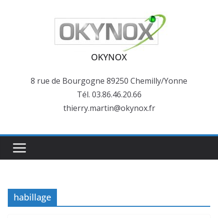
Passer
au
contenu
OKYNOX
8 rue de Bourgogne 89250 Chemilly/Yonne
Tél. 03.86.46.20.66
thierry.martin@okynox.fr
habillage