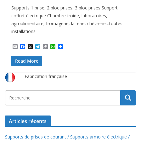
Supports 1 prise, 2 bloc prises, 3 bloc prises Support
coffret électrique Chambre froide, laboratoires,
agroalimentaire, fromagerie, laiterie, chèvrerie…toutes
installations
E
F
X
T
C
W
m
a
e
o
h
a
c
l
p
a
Read More
i
e
e
y
t
l
b
g
L
s
o
r
i
A
o
a
n
p
Fabrication française
k
m
k
p
Articles récents
Supports de prises de courant / Supports armoire électrique /