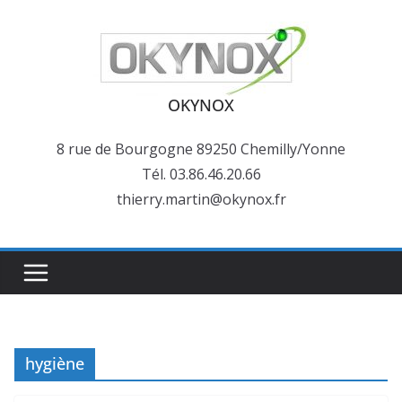
Passer
au
contenu
OKYNOX
8 rue de Bourgogne 89250 Chemilly/Yonne
Tél. 03.86.46.20.66
thierry.martin@okynox.fr
hygiène