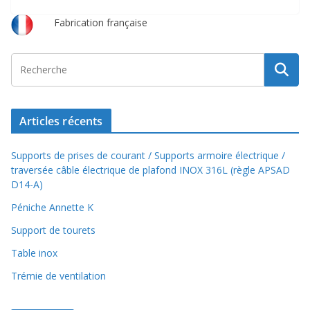
l
b
g
L
s
o
r
i
A
o
a
n
p
Fabrication française
k
m
k
p
Articles récents
Supports de prises de courant / Supports armoire électrique /
traversée câble électrique de plafond INOX 316L (règle APSAD
D14-A)
Péniche Annette K
Support de tourets
Table inox
Trémie de ventilation