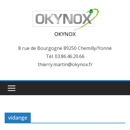
Passer
au
contenu
OKYNOX
8 rue de Bourgogne 89250 Chemilly/Yonne
Tél. 03.86.46.20.66
thierry.martin@okynox.fr
vidange