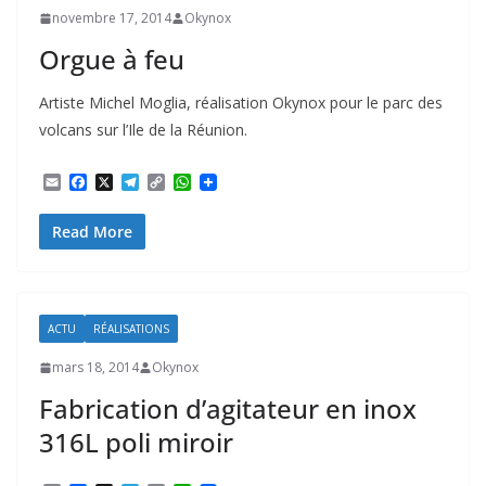
novembre 17, 2014
Okynox
Orgue à feu
Artiste Michel Moglia, réalisation Okynox pour le parc des
volcans sur l’Ile de la Réunion.
E
F
X
T
C
W
m
a
e
o
h
a
c
l
p
a
Read More
i
e
e
y
t
l
b
g
L
s
o
r
i
A
o
a
n
p
k
m
k
p
ACTU
RÉALISATIONS
mars 18, 2014
Okynox
Fabrication d’agitateur en inox
316L poli miroir