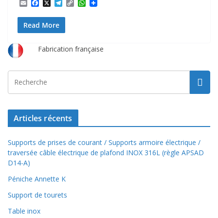
E
F
X
T
C
W
m
a
e
o
h
a
c
l
p
a
Read More
i
e
e
y
t
l
b
g
L
s
o
r
i
A
o
a
n
p
Fabrication française
k
m
k
p
Articles récents
Supports de prises de courant / Supports armoire électrique /
traversée câble électrique de plafond INOX 316L (règle APSAD
D14-A)
Péniche Annette K
Support de tourets
Table inox