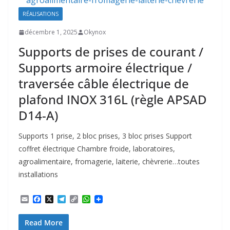
RÉALISATIONS
décembre 1, 2025
Okynox
Supports de prises de courant /
Supports armoire électrique /
traversée câble électrique de
plafond INOX 316L (règle APSAD
D14-A)
Supports 1 prise, 2 bloc prises, 3 bloc prises Support
coffret électrique Chambre froide, laboratoires,
agroalimentaire, fromagerie, laiterie, chèvrerie…toutes
installations
E
F
X
T
C
W
m
a
e
o
h
a
c
l
p
a
Read More
i
e
e
y
t