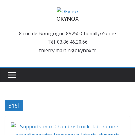
Passer
au
OKYNOX
contenu
8 rue de Bourgogne 89250 Chemilly/Yonne
Tél. 03.86.46.20.66
thierry.martin@okynox.fr
316l