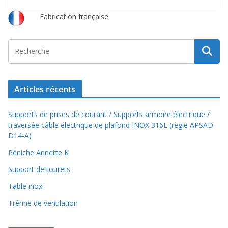
l
b
g
L
s
o
r
i
A
o
a
n
p
Fabrication française
k
m
k
p
Articles récents
Supports de prises de courant / Supports armoire électrique /
traversée câble électrique de plafond INOX 316L (règle APSAD
D14-A)
Péniche Annette K
Support de tourets
Table inox
Trémie de ventilation