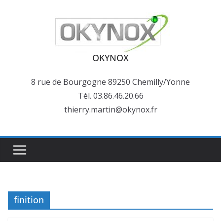
Passer
au
contenu
OKYNOX
8 rue de Bourgogne 89250 Chemilly/Yonne
Tél. 03.86.46.20.66
thierry.martin@okynox.fr
finition